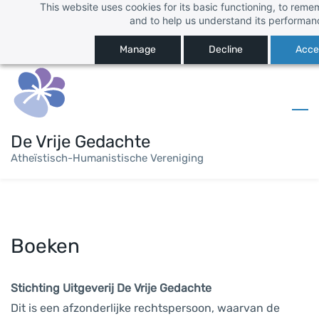
This website uses cookies for its basic functioning, to rem
Skip
Inloggen
and to help us understand its performan
to
Registreren
main
Manage
Decline
Accep
content
De Vrije Gedachte
Atheïstisch-Humanistische Vereniging
Boeken
Stichting Uitgeverij De Vrije Gedachte
Dit is een afzonderlijke rechtspersoon, waarvan de