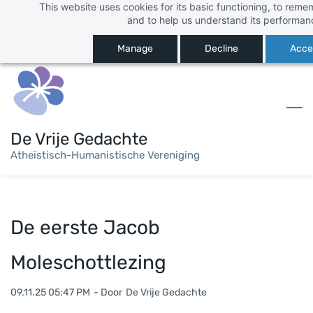
This website uses cookies for its basic functioning, to rem
Skip
Inloggen
and to help us understand its performan
to
Registreren
main
Manage
Decline
Accep
content
De Vrije Gedachte
Atheïstisch-Humanistische Vereniging
De eerste Jacob
Moleschottlezing
09.11.25 05:47 PM
- Door
De Vrije Gedachte